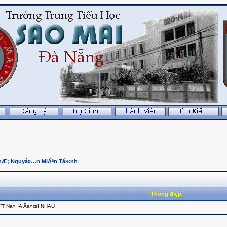
hÆ¡ Nguyá»…n MiÃªn Tá»‹nh
Thông điệp
˜T Ná»¬A Äá»œI NHAU