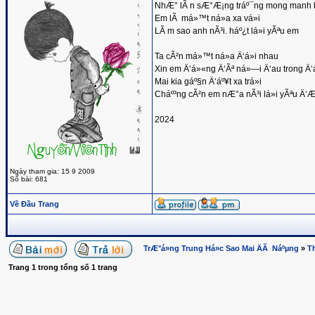
NhÆ° lÃ n sÆ°Æ¡ng tráº¯ng mong manh b
Em lÃ má»™t ná»­a xa vá»i
LÃ m sao anh nÃ³i. háº¿t lá»i yÃªu em
Ta cÃ²n má»™t ná»­a Ä‘á»i nhau
Xin em Ä‘á»«ng Ä‘Ãª ná»—i Ä‘au trong Ä‘á
Mai kia gáº§n Ä‘áº¥t xa trá»i
Cháº³ng cÃ²n em nÆ°a nÃ³i lá»i yÃªu Ä
2024
Ngày tham gia: 15 9 2009
Số bài: 681
Về Đầu Trang
TrÆ°á»ng Trung Há»c Sao Mai ÄÃ Náºµng
»
T
Trang
1
trong tổng số
1
trang