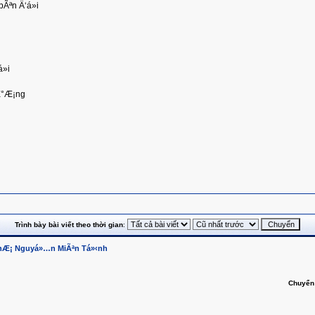
Ãªn Ä‘á»i
»i
‘Æ°Æ¡ng
Trình bày bài viết theo thời gian
:
hÆ¡ Nguyá»…n MiÃªn Tá»‹nh
Chuyển