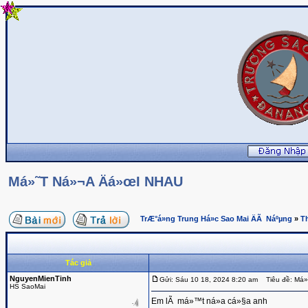
Má»˜T Ná»¬A Äá»œI NHAU
TrÆ°á»ng Trung Há»c Sao Mai ÄÃ Náºµng
»
T
Tác giả
NguyenMienTinh
Gửi: Sáu 10 18, 2024 8:20 am
Tiêu đề: Má»
HS SaoMai
Em lÃ má»™t ná»­a cá»§a anh