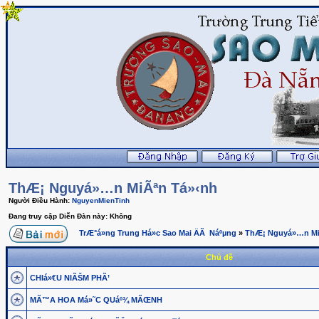
ThÆ¡ Nguyá»…n MiÃªn Tá»‹nh
Người Điều Hành:
NguyenMienTinh
Đang truy cập Diễn Đàn này: Không
TrÆ°á»ng Trung Há»c Sao Mai ÄÃ Náºµng
»
ThÆ¡ Nguyá»…n Mi
Chủ đề
CHIá»€U NIÃŠM PHÃ’
MÃ™A HOA Má»˜C QUáº¾ MÃŒNH