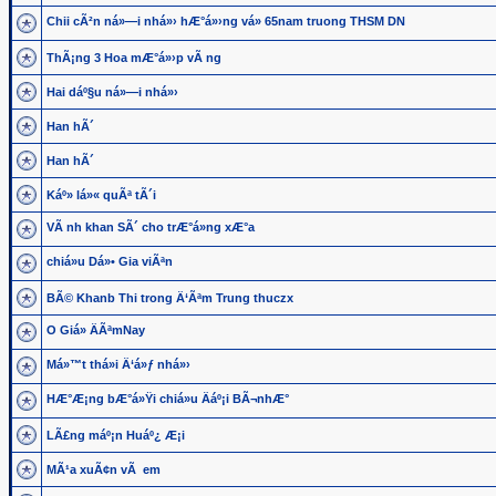
Chii cÃ²n ná»—i nhá»› hÆ°á»›ng vá» 65nam truong THSM DN
ThÃ¡ng 3 Hoa mÆ°á»›p vÃ ng
Hai dáº§u ná»—i nhá»›
Han hÃ´
Han hÃ´
Káº» lá»« quÃª tÃ´i
VÃ nh khan SÃ´ cho trÆ°á»ng xÆ°a
chiá»u Dá»• Gia viÃªn
BÃ© Khanb Thi trong Ä‘Ãªm Trung thuczx
O Giá» ÄÃªmNay
Má»™t thá»i Ä‘á»ƒ nhá»›
HÆ°Æ¡ng bÆ°á»Ÿi chiá»u Äáº¡i BÃ¬nhÆ°
LÃ£ng máº¡n Huáº¿ Æ¡i
MÃ¹a xuÃ¢n vÃ em