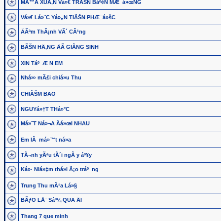
MÃ™A XUÃ‚N Vá»€ TRÃŠN Báº¢N MÆ¯á»œNG
Vá»€ Lá»˜C Yá»„N TIÃŠN PHÆ¯á»šC
ÄÃªm ThÃ¡nh VÃ´ CÃ¹ng
BÃŠN HÄ‚NG ÄÃ GIÃNG SINH
XIN Táº Æ N EM
Nhá»› mÃ£i chiá»u Thu
CHIÃŠM BAO
NGUYá»†T THá»°C
Má»˜T Ná»¬A Äá»œI NHAU
Em lÃ má»™t ná»­a
TÃ¬nh yÃªu tÃ´i ngÃ y áº¥y
Ká»· Niá»‡m thá»i Ã¡o tráº¯ng
Trung Thu mÃ¹a Lá»§
BÃƒO LÅ¨ Sáº¼ QUA ÄI
Thang 7 que minh