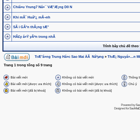
Chiá»u Yrung7 Ná»¯ VÆ°Æ¡ng D0 N
Khi mÃ´ Huáº¿ mÃ¬nh
SÃ i GÃ²n thÃ¡ng tÆ°
HÃ£y á»Ÿ yÃªn trong nhÃ
Trình bày chủ đề theo 
TrÆ°á»ng Trung Há»c Sao Mai ÄÃ Náºµng
»
ThÆ¡ Nguyá»…n Mi
Trang
1
trong tổng số
9
trang
Bài viết mới
Không có bài viết mới
Thông 
Bài viết mới [được ưa thích]
Không có bài viết mới [được ưa thích]
Chú ý
Bài viết mới [đã bị khoá]
Không có bài viết mới [đã bị khoá]
Powered by
Sa
Designed for
SaoMaiDa