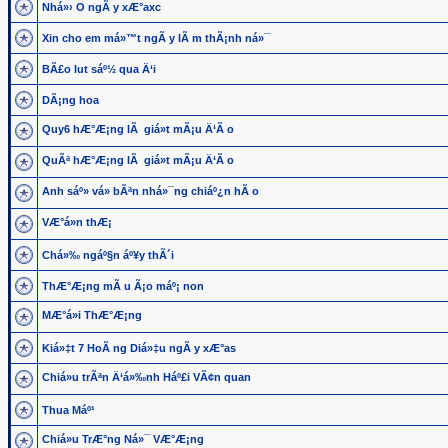
Nhá»› O ngÃ y xÆ°axc
Xin cho em má»™t ngÃ y lÃ m thÃ¡nh ná»¯
BÃ£o lut sáº½ qua Ä‘i
DÃ¡ng hoa
Quy6 hÆ°Æ¡ng lÃ giá»t mÃ¡u Ä‘Ã o
QuÃª hÆ°Æ¡ng lÃ giá»t mÃ¡u Ä‘Ã o
Anh sáº» vá» bÃªn nhá»¯ng chiáº¿n hÃ o
VÆ°á»n thÆ¡
Chá»‰ ngáº§n áº¥y thÃ´i
ThÆ°Æ¡ng mÃ u Ã¡o máº¡ non
MÆ°á»i ThÆ°Æ¡ng
Kiá»‡t 7 HoÃ ng Diá»‡u ngÃ y xÆ°as
Chiá»u trÃªn Ä‘á»‰nh Háº£i VÃ¢n quan
Thua Máº¹
Chiá»u TrÆ°ng Ná»¯ VÆ°Æ¡ng