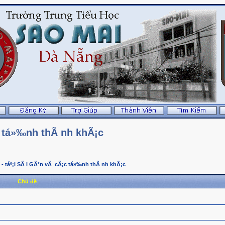
c tá»‰nh thÃ nh khÃ¡c
 - táº¡i SÃ i GÃ²n vÃ cÃ¡c tá»‰nh thÃ nh khÃ¡c
Chủ đề