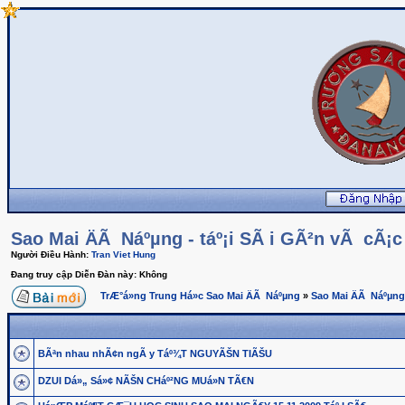
Sao Mai ÄÃ Náºµng - táº¡i SÃ i GÃ²n vÃ cÃ¡
Người Điều Hành:
Tran Viet Hung
Đang truy cập Diễn Đàn này: Không
TrÆ°á»ng Trung Há»c Sao Mai ÄÃ Náºµng
»
Sao Mai ÄÃ Náºµng
BÃªn nhau nhÃ¢n ngÃ y Táº¾T NGUYÃŠN TIÃŠU
DZUI Dá»„ Sá»¢ NÃŠN CHáº²NG MUá»N TÃ€N