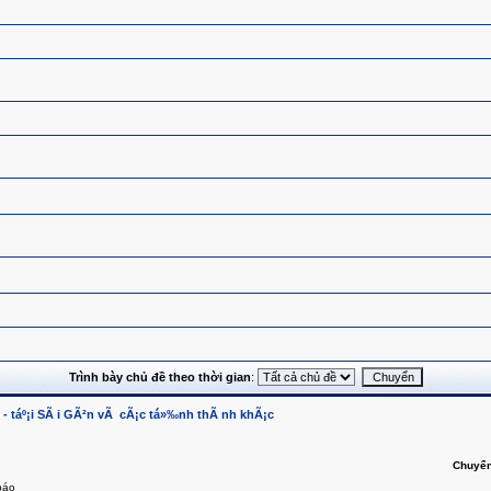
Trình bày chủ đề theo thời gian
:
 - táº¡i SÃ i GÃ²n vÃ cÃ¡c tá»‰nh thÃ nh khÃ¡c
Chuyển
báo