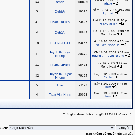
CN 9 26, 2010 7:14 pm
smdn
64
130439
phale
Năm 12 24, 2009 3:47 am
3
Duháº¡
19393
Ly Toet
Hai 11 23, 2009 11:48 pm
31
PhanGiaHien
73826
PhanGiaHien
Ba 11 17, 2009 11:08 pm
4
Duháº¡
18947
Mong Hoai
Hai 10 19, 2009 9:59 am
18
THAINGO-A1
53656
Nguyen Ngoc Hai
Huynh thi Tuyet
CN 10 04, 2009 3:31 am
11
30479
Nhung
Huynh thi Tuyet Nhung
Tư 9 16, 2009 3:19 am
21
PhanGiaHien
58423
Mong Hoai
Huynh thi Tuyet
Bảy 9 12, 2009 4:26 am
32
76124
Nhung
CaHat
Bảy 3 14, 2009 9:44 pm
5
lmm
21177
lmm
Sáu 9 19, 2008 6:02 am
4
Tran Viet Hung
20023
lmm
Thời gian được tính theo giờ EST (U.S./Canada)
 đến
:
Bạn
không có quyền
gửi bài viết