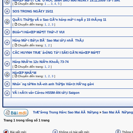
Há»ŒP Máº¶T CÆ¯U HOC SINH SAO MAI NGÃ€Y 15.11.2009 Táº I SÃ€
[
Chuyển đến trang:
1
...
3
,
4
,
5
]
SOS TRONG NGÃ€Y 15/11
QuÃ½ Tháº§y vÃ o Sao GÃ²n há»p máº·t ngÃ y 15 thÃ¡ng 11
[
Chuyển đến trang:
1
,
2
,
3
]
BUá»”I Há»ŒP Máº¶T THáº¬T VUI
Há»p Máº·t Báº¡n BÃ¨ Sao Mai táº¡i nhÃ ThÃ¡i
[
Chuyển đến trang:
1
,
2
]
CÃC HUYNH TRÆ¯á»žNG Táº I SÃ€I GÃ’N Há»ŒP Máº¶T
Há»p NhÃ³m 12c NiÃªn KhoÃ¡ 73-74
[
Chuyển đến trang:
1
,
2
]
Há»ŒP NHÃ“M
[
Chuyển đến trang:
1
,
2
,
3
]
Nhá»¯ng táº¥m hÃ¬nh anh Tráº§n Viá»‡t HÃ¹ng gá»­i
VÃ i nÃ©t vá» Cá»±u HSSM-ÄN táº¡i Saigon
TrÆ°á»ng Trung Há»c Sao Mai ÄÃ Náºµng
»
Sao Mai ÄÃ Náºµng
Trang
1
trong tổng số
1
trang
Bài viết mới
Không có bài viết mới
Thông 