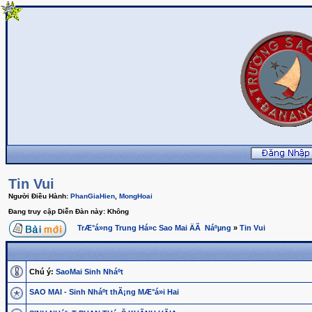
Tin Vui
Người Điều Hành:
PhanGiaHien
,
MongHoai
Đang truy cập Diễn Đàn này: Không
TrÆ°á»ng Trung Há»c Sao Mai ÄÃ Náºµng
»
Tin Vui
Chú ý:
SaoMai Sinh Nháº­t
SAO MAI - Sinh Nháº­t thÃ¡ng MÆ°á»i Hai