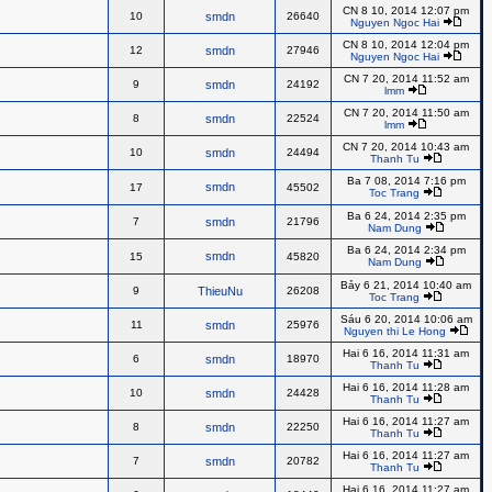
CN 8 10, 2014 12:07 pm
10
smdn
26640
Nguyen Ngoc Hai
CN 8 10, 2014 12:04 pm
12
smdn
27946
Nguyen Ngoc Hai
CN 7 20, 2014 11:52 am
9
smdn
24192
lmm
CN 7 20, 2014 11:50 am
8
smdn
22524
lmm
CN 7 20, 2014 10:43 am
10
smdn
24494
Thanh Tu
Ba 7 08, 2014 7:16 pm
smdn
17
45502
Toc Trang
Ba 6 24, 2014 2:35 pm
7
smdn
21796
Nam Dung
Ba 6 24, 2014 2:34 pm
smdn
15
45820
Nam Dung
Bảy 6 21, 2014 10:40 am
9
ThieuNu
26208
Toc Trang
Sáu 6 20, 2014 10:06 am
11
smdn
25976
Nguyen thi Le Hong
Hai 6 16, 2014 11:31 am
6
smdn
18970
Thanh Tu
Hai 6 16, 2014 11:28 am
10
smdn
24428
Thanh Tu
Hai 6 16, 2014 11:27 am
8
smdn
22250
Thanh Tu
Hai 6 16, 2014 11:27 am
7
smdn
20782
Thanh Tu
Hai 6 16, 2014 11:27 am