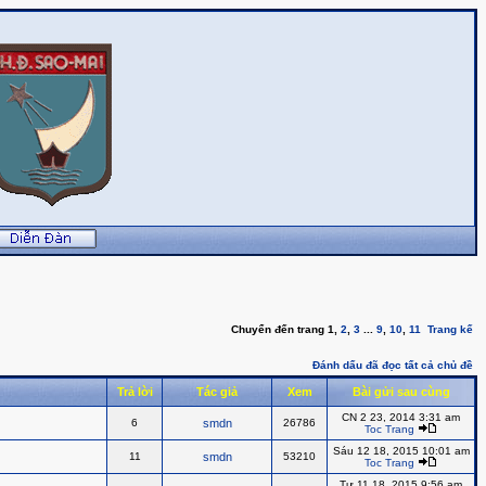
Chuyển đến trang
1
,
2
,
3
...
9
,
10
,
11
Trang kế
Đánh dấu đã đọc tất cả chủ đề
Trả lời
Tác giả
Xem
Bài gửi sau cùng
CN 2 23, 2014 3:31 am
6
smdn
26786
Toc Trang
Sáu 12 18, 2015 10:01 am
11
smdn
53210
Toc Trang
Tư 11 18, 2015 9:56 am