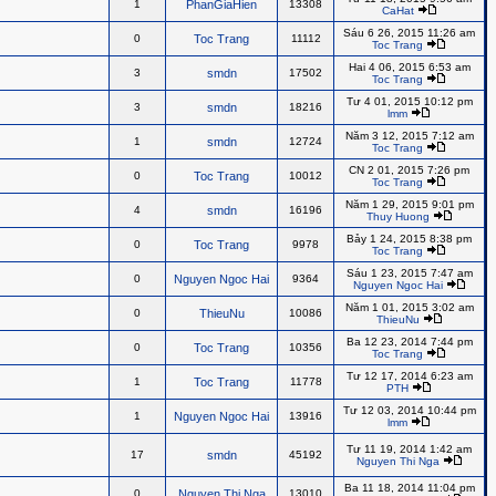
1
PhanGiaHien
13308
CaHat
Sáu 6 26, 2015 11:26 am
0
Toc Trang
11112
Toc Trang
Hai 4 06, 2015 6:53 am
3
smdn
17502
Toc Trang
Tư 4 01, 2015 10:12 pm
3
smdn
18216
lmm
Năm 3 12, 2015 7:12 am
1
smdn
12724
Toc Trang
CN 2 01, 2015 7:26 pm
0
Toc Trang
10012
Toc Trang
Năm 1 29, 2015 9:01 pm
4
smdn
16196
Thuy Huong
Bảy 1 24, 2015 8:38 pm
0
Toc Trang
9978
Toc Trang
Sáu 1 23, 2015 7:47 am
0
Nguyen Ngoc Hai
9364
Nguyen Ngoc Hai
Năm 1 01, 2015 3:02 am
0
ThieuNu
10086
ThieuNu
Ba 12 23, 2014 7:44 pm
0
Toc Trang
10356
Toc Trang
Tư 12 17, 2014 6:23 am
1
Toc Trang
11778
PTH
Tư 12 03, 2014 10:44 pm
1
Nguyen Ngoc Hai
13916
lmm
Tư 11 19, 2014 1:42 am
17
smdn
45192
Nguyen Thi Nga
Ba 11 18, 2014 11:04 pm
0
Nguyen Thi Nga
13010