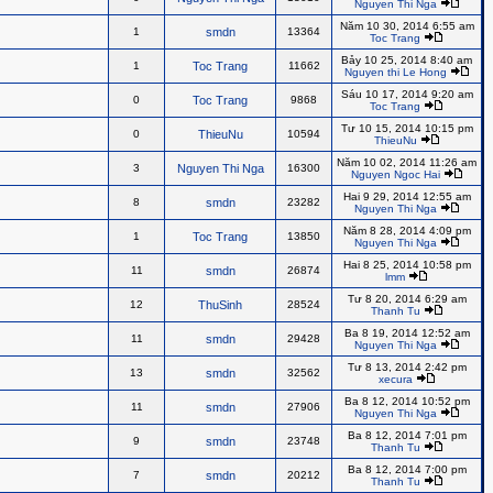
Nguyen Thi Nga
Năm 10 30, 2014 6:55 am
1
smdn
13364
Toc Trang
Bảy 10 25, 2014 8:40 am
1
Toc Trang
11662
Nguyen thi Le Hong
Sáu 10 17, 2014 9:20 am
0
Toc Trang
9868
Toc Trang
Tư 10 15, 2014 10:15 pm
0
ThieuNu
10594
ThieuNu
Năm 10 02, 2014 11:26 am
3
Nguyen Thi Nga
16300
Nguyen Ngoc Hai
Hai 9 29, 2014 12:55 am
8
smdn
23282
Nguyen Thi Nga
Năm 8 28, 2014 4:09 pm
1
Toc Trang
13850
Nguyen Thi Nga
Hai 8 25, 2014 10:58 pm
11
smdn
26874
lmm
Tư 8 20, 2014 6:29 am
12
ThuSinh
28524
Thanh Tu
Ba 8 19, 2014 12:52 am
11
smdn
29428
Nguyen Thi Nga
Tư 8 13, 2014 2:42 pm
13
smdn
32562
xecura
Ba 8 12, 2014 10:52 pm
11
smdn
27906
Nguyen Thi Nga
Ba 8 12, 2014 7:01 pm
9
smdn
23748
Thanh Tu
Ba 8 12, 2014 7:00 pm
7
smdn
20212
Thanh Tu