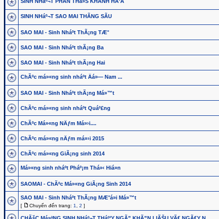
SINH NHáº¬T PHAN THá»Š KHÃNH HÃ’A
SINH NHáº¬T SAO MAI THÃNG SÃU
SAO MAI - Sinh Nháº­t ThÃ¡ng TÆ°
SAO MAI - Sinh Nháº­t thÃ¡ng Ba
SAO MAI - Sinh Nháº­t thÃ¡ng Hai
ChÃºc má»«ng sinh nháº­t Äá»— Nam ...
SAO MAI - Sinh Nháº­t thÃ¡ng Má»™t
ChÃºc má»«ng sinh nháº­t Quáº£ng
ChÃºc Má»«ng NÄƒm Má»›i....
ChÃºc má»«ng nÄƒm má»›i 2015
ChÃºc má»«ng GiÃ¡ng sinh 2014
Má»«ng sinh nháº­t Pháº¡m Thá»‹ Hiá»n
SAOMAI - ChÃºc Má»«ng GiÃ¡ng Sinh 2014
SAO MAI - Sinh Nháº­t ThÃ¡ng MÆ°á»i Má»™t
[
Chuyển đến trang:
1
,
2
]
CHÃšC Má»ªNG SINH NHáº¬T THáº¦Y NGÃ” KHÃ”N LIÃŠU VÃ€ NGÃ€Y N