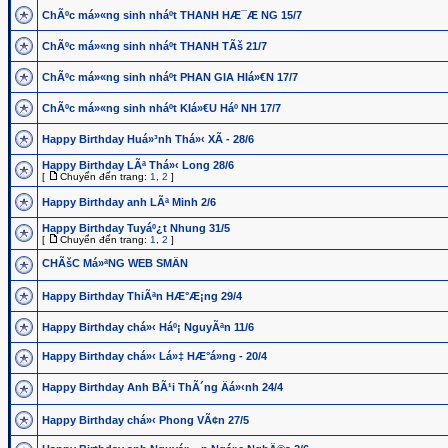
ChÃºc má»«ng sinh nháº­t THANH HÆ¯Æ NG 15/7
ChÃºc má»«ng sinh nháº­t THANH TÃš 21/7
ChÃºc má»«ng sinh nháº­t PHAN GIA HIá»€N 17/7
ChÃºc má»«ng sinh nháº­t KIá»€U Háº NH 17/7
Happy Birthday Huá»³nh Thá»‹ XÃ­ - 28/6
Happy Birthday LÃª Thá»‹ Long 28/6
[
Chuyển đến trang:
1
,
2
]
Happy Birthday anh LÃª Minh 2/6
Happy Birthday Tuyáº¿t Nhung 31/5
[
Chuyển đến trang:
1
,
2
]
CHÃšC Má»ªNG WEB SMÄN
Happy Birthday ThiÃªn HÆ°Æ¡ng 29/4
Happy Birthday chá»‹ Háº¡ NguyÃªn 11/6
Happy Birthday chá»‹ Lá»‡ HÆ°á»ng - 20/4
Happy Birthday Anh BÃ¹i ThÃ´ng Äá»‹nh 24/4
Happy Birthday chá»‹ Phong VÃ¢n 27/5