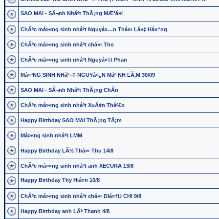
SAO MAI - SÃ¬nh Nháº­t ThÃ¡ng MÆ°á»i
ChÃºc má»«ng sinh nháº­t Nguyá»…n Thá»‹ Lá»‡ Há»“ng
ChÃºc má»«ng sinh nháº­t chá»‹ Tho
ChÃºc má»«ng sinh nháº­t Nguyá»‡t Phan
Má»ªNG SINH NHáº¬T NGUYá»„N Máº NH LÃ‚M 30/09
SAO MAI - SÃ¬nh Nháº­t ThÃ¡ng ChÃ­n
ChÃºc má»«ng sinh nháº­t XuÃ¢n Tháº£o
Happy Birthday SAO MAI ThÃ¡ng TÃ¡m
Má»«ng sinh nháº­t LMM
Happy Birthday LÃ½ Thá»‹ Thu 14/8
ChÃºc má»«ng sinh nháº­t anh XECURA 13/8
Happy Birthday Thy Hiá»n 10/8
ChÃºc má»«ng sinh nháº­t chá»‹ DIá»†U CHI 9/8
Happy Birthday anh LÃª Thanh 4/8