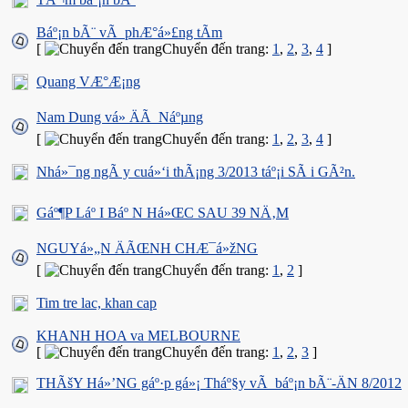
Báº¡n bÃ¨ vÃ phÆ°á»£ng tÃ­m
[
Chuyển đến trang:
1
,
2
,
3
,
4
]
Quang VÆ°Æ¡ng
Nam Dung vá» ÄÃ Náºµng
[
Chuyển đến trang:
1
,
2
,
3
,
4
]
Nhá»¯ng ngÃ y cuá»‘i thÃ¡ng 3/2013 táº¡i SÃ i GÃ²n.
Gáº¶P Láº I Báº N Há»ŒC SAU 39 NÄ‚M
NGUYá»„N ÄÃŒNH CHÆ¯á»žNG
[
Chuyển đến trang:
1
,
2
]
Tim tre lac, khan cap
KHANH HOA va MELBOURNE
[
Chuyển đến trang:
1
,
2
,
3
]
THÃšY Há»’NG gáº·p gá»¡ Tháº§y vÃ báº¡n bÃ¨-ÄN 8/2012