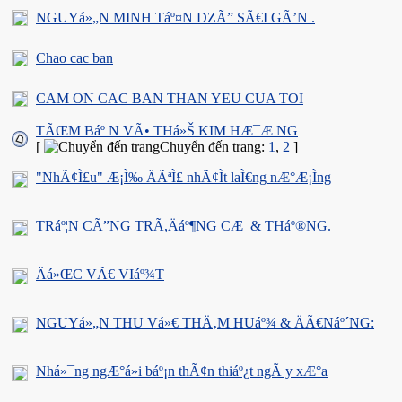
NGUYá»„N MINH Táº¤N DZÃ” SÃ€I GÃ’N .
Chao cac ban
CAM ON CAC BAN THAN YEU CUA TOI
TÃŒM Báº N VÃ• THá»Š KIM HÆ¯Æ NG
[
Chuyển đến trang:
1
,
2
]
"NhÃ¢Ì£u" Æ¡Ì‰ ÄÃªÌ£ nhÃ¢Ìt laÌ€ng nÆ°Æ¡Ìng
TRáº¦N CÃ”NG TRÃ,Äáº¶NG CÆ & THáº®NG.
Äá»ŒC VÃ€ VIáº¾T
NGUYá»„N THU Vá»€ THÄ‚M HUáº¾ & ÄÃ€Náº´NG:
Nhá»¯ng ngÆ°á»i báº¡n thÃ¢n thiáº¿t ngÃ y xÆ°a