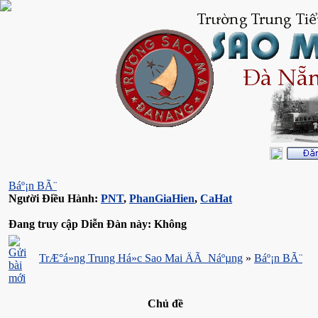
Báº¡n BÃ¨
Người Điều Hành:
PNT
,
PhanGiaHien
,
CaHat
Đang truy cập Diễn Đàn này: Không
TrÆ°á»ng Trung Há»c Sao Mai ÄÃ Náºµng
»
Báº¡n BÃ¨
Chủ đề