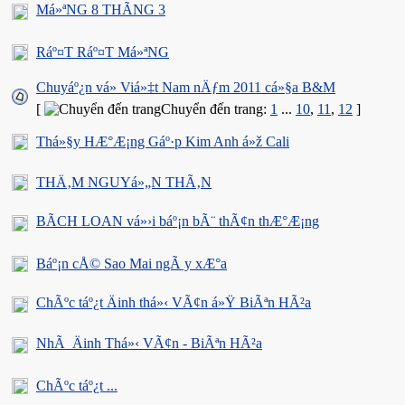
Má»ªNG 8 THÃNG 3
Ráº¤T Ráº¤T Má»ªNG
Chuyáº¿n vá» Viá»‡t Nam nÄƒm 2011 cá»§a B&M
[
Chuyển đến trang:
1
...
10
,
11
,
12
]
Thá»§y HÆ°Æ¡ng Gáº·p Kim Anh á»ž Cali
THÄ‚M NGUYá»„N THÃ‚N
BÃCH LOAN vá»›i báº¡n bÃ¨ thÃ¢n thÆ°Æ¡ng
Báº¡n cÅ© Sao Mai ngÃ y xÆ°a
ChÃºc táº¿t Äinh thá»‹ VÃ¢n á»Ÿ BiÃªn HÃ²a
NhÃ Äinh Thá»‹ VÃ¢n - BiÃªn HÃ²a
ChÃºc táº¿t ...