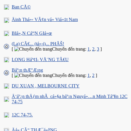
Ban CÅ©
Äinh Thá»‹ VÃ¢n vá» Viá»‡t Nam
BIá»‚N Cáº¦N GIá»œ
(La) CÃ€... (tá»›i)... PHÃŠ!
[
Chuyển đến trang:
1
,
2
,
3
]
LONG Háº¢I- VÅ¨NG TÃ€U
Báº¡n thÆ°Æ¡ng
[
Chuyển đến trang:
1
,
2
]
DU XUAN , MELBOURNE CITY
Ä‘áº¿n thÄƒm nhÃ cá»§a báº¡n Nguyá»…n Minh Táº¥n 12C
74-75
12C 74-75.
Äá» CÃ“ THÆ¯á»žNG