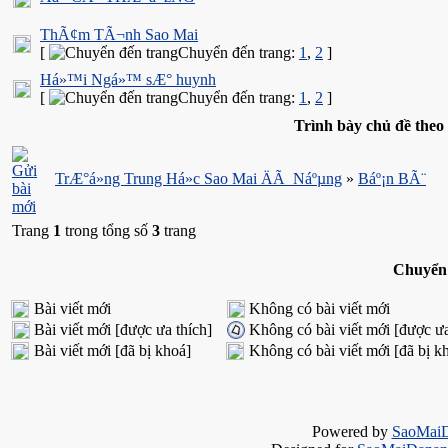
ThÃ¢m TÃ¬nh Sao Mai
[
Chuyển đến trang:
1
,
2
]
Há»™i Ngá»™ sÆ° huynh
[
Chuyển đến trang:
1
,
2
]
Trình bày chủ đề theo 
TrÆ°á»ng Trung Há»c Sao Mai ÄÃ Náºµng
»
Báº¡n BÃ¨
Trang
1
trong tổng số
3
trang
Chuyển
Bài viết mới
Không có bài viết mới
Bài viết mới [được ưa thích]
Không có bài viết mới [được ưa
Bài viết mới [đã bị khoá]
Không có bài viết mới [đã bị k
Powered by
SaoMai