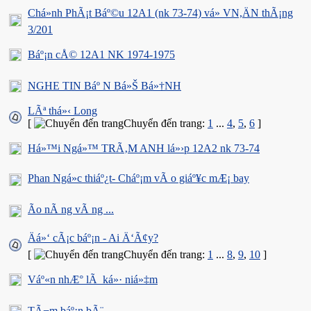
Chá»nh PhÃ¡t Báº©u 12A1 (nk 73-74) vá» VN,ÄN thÃ¡ng
3/201
Báº¡n cÅ© 12A1 NK 1974-1975
NGHE TIN Báº N Bá»Š Bá»†NH
LÃª thá»‹ Long
[
Chuyển đến trang:
1
...
4
,
5
,
6
]
Há»™i Ngá»™ TRÃ‚M ANH lá»›p 12A2 nk 73-74
Phan Ngá»c thiáº¿t- Cháº¡m vÃ o giáº¥c mÆ¡ bay
Ão nÃ ng vÃ ng ...
Äá»‘ cÃ¡c báº¡n - Ai Ä‘Ã¢y?
[
Chuyển đến trang:
1
...
8
,
9
,
10
]
Váº«n nhÆ° lÃ ká»· niá»‡m
TÃ¬m báº¡n bÃ¨