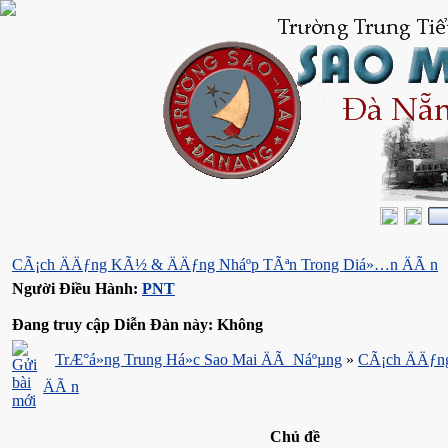
CÃ¡ch ÄÄƒng KÃ½ & ÄÄƒng Nháº­p TÃªn Trong Diá»…n ÄÃ n
Người Điều Hành:
PNT
Đang truy cập Diễn Đàn này: Không
TrÆ°á»ng Trung Há»c Sao Mai ÄÃ Náºµng
»
CÃ¡ch ÄÄƒn
ÄÃ n
Chủ đề