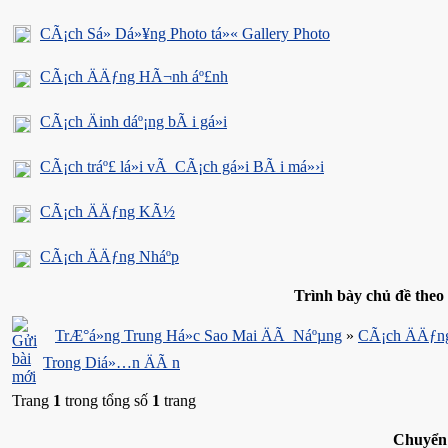
CÃ¡ch Sá»­ Dá»¥ng Photo tá»« Gallery Photo
CÃ¡ch ÄÄƒng HÃ¬nh áº£nh
CÃ¡ch Äinh dáº¡ng bÃ i gá»­i
CÃ¡ch tráº£ lá»i vÃ CÃ¡ch gá»­i BÃ i má»›i
CÃ¡ch ÄÄƒng KÃ½
CÃ¡ch ÄÄƒng Nháº­p
Trình bày chủ đề theo 
TrÆ°á»ng Trung Há»c Sao Mai ÄÃ Náºµng
»
CÃ¡ch ÄÄƒn
Trong Diá»…n ÄÃ n
Trang
1
trong tổng số
1
trang
Chuyển