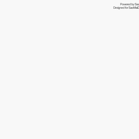
Powered by
Sa
Designed for
SaoMaiDa