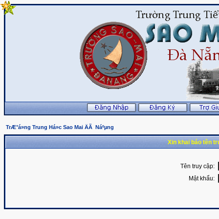
TrÆ°á»ng Trung Há»c Sao Mai ÄÃ Náºµng
Xin khai báo tên t
Tên truy cập:
Mật khẩu: