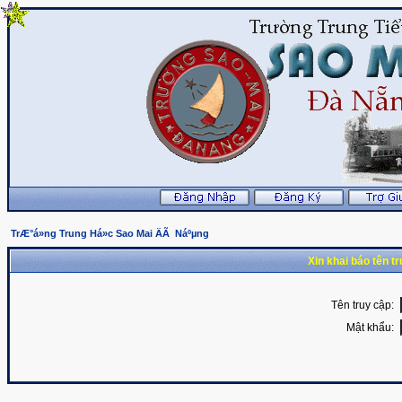
TrÆ°á»ng Trung Há»c Sao Mai ÄÃ Náºµng
Xin khai báo tên t
Tên truy cập:
Mật khẩu: