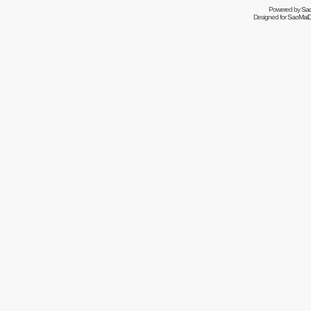
Powered by
Sa
Designed for
SaoMaiDa