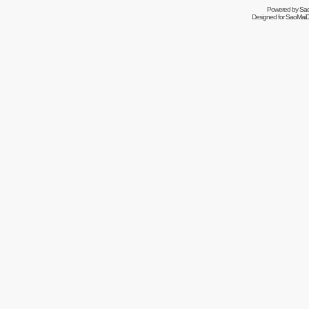
Powered by
Sa
Designed for
SaoMaiDa