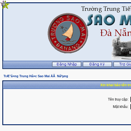
TrÆ°á»ng Trung Há»c Sao Mai ÄÃ Náºµng
Xin khai báo tên t
Tên truy cập:
Mật khẩu: