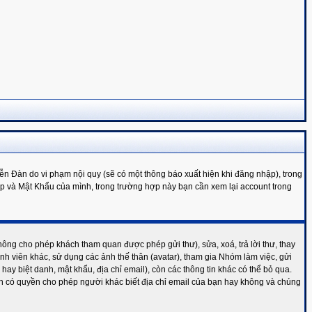
n Đàn do vi phạm nội quy (sẽ có một thông báo xuất hiện khi đăng nhập), trong
ập và Mật Khẩu của mình, trong trường hợp này bạn cần xem lại account trong
ông cho phép khách tham quan được phép gửi thư), sửa, xoá, trả lời thư, thay
h viên khác, sử dụng các ảnh thế thân (avatar), tham gia Nhóm làm việc, gửi
 hay biệt danh, mật khẩu, địa chỉ email), còn các thông tin khác có thể bỏ qua.
n có quyền cho phép người khác biết địa chỉ email của bạn hay không và chúng