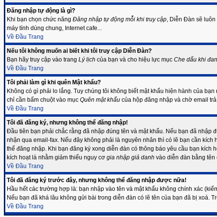
Đăng nhập tự động là gì?
Khi bạn chọn chức năng
Đăng nhập tự động mỗi khi truy cập
, Diễn Đàn sẽ luôn
máy tính dùng chung, Internet cafe...
Về Đầu Trang
Nếu tôi không muốn ai biết khi tôi truy cập Diễn Đàn?
Bạn hãy truy cập vào trang
Lý lịch
của bạn và cho hiệu lực mục
Che dấu khi đan
Về Đầu Trang
Tôi phải làm gì khi quên Mật khẩu?
Không có gì phải lo lắng. Tuy chúng tôi không biết mật khẩu hiện hành của bạn 
chỉ cần bấm chuột vào mục
Quên mật khẩu
của hộp đăng nhập và chờ email trả 
Về Đầu Trang
Tôi đã đăng ký, nhưng không thể đăng nhập!
Đầu tiên bạn phải chắc rằng đã nhập đúng tên và mật khẩu. Nếu bạn đã nhập đún
nhận qua email-fax. Nếu đây không phải là nguyên nhân thì có lẽ bạn cần kích h
thể đăng nhập. Khi bạn đăng ký xong diễn đàn có thông báo yêu cầu bạn kích h
kích hoạt là nhằm giảm thiểu nguy cơ
gia nhập giả danh
vào diễn đàn bằng tên g
Về Đầu Trang
Tôi đã đăng ký trước đây, nhưng không thể đăng nhập được nữa!
Hầu hết các trường hợp là: bạn nhập vào tên và mật khẩu không chính xác (kiểm
Nếu bạn đã khá lâu không gửi bài trong diễn đàn có lẽ tên của bạn đã bị xoá. T
Về Đầu Trang