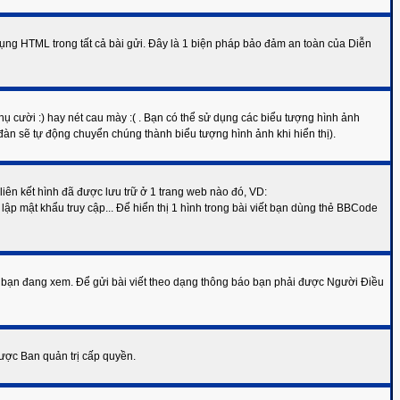
ụng HTML trong tất cả bài gửi. Đây là 1 biện pháp bảo đảm an toàn của Diễn
ụ cười :) hay nét cau mày :( . Bạn có thể sử dụng các biểu tượng hình ảnh
àn sẽ tự động chuyển chúng thành biểu tượng hình ảnh khi hiển thị).
 liên kết hình đã được lưu trữ ở 1 trang web nào đó, VD:
ập mật khẩu truy cập... Để hiển thị 1 hình trong bài viết bạn dùng thẻ BBCode
đàn bạn đang xem. Để gửi bài viết theo dạng thông báo bạn phải được Người Điều
được Ban quản trị cấp quyền.