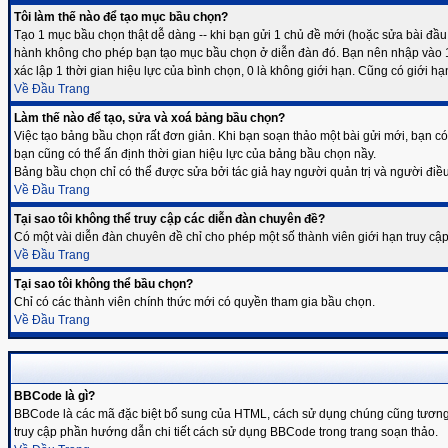
Tôi làm thế nào để tạo mục bầu chọn?
Tạo 1 mục bầu chọn thật dễ dàng -- khi bạn gửi 1 chủ đề mới (hoặc sửa bài đầ
hành không cho phép bạn tạo mục bầu chọn ở diễn đàn đó. Bạn nên nhập vào 1 ti
xác lập 1 thời gian hiệu lực của bình chọn, 0 là không giới hạn. Cũng có giới 
Về Đầu Trang
Làm thế nào để tạo, sửa và xoá bảng bầu chọn?
Việc tạo bảng bầu chọn rất đơn giản. Khi bạn soạn thảo một bài gửi mới, bạn 
bạn cũng có thể ấn định thời gian hiệu lực của bảng bầu chọn nầy.
Bảng bầu chọn chỉ có thể được sửa bởi tác giả hay người quản trị và người điề
Về Đầu Trang
Tại sao tôi không thể truy cập các diễn đàn chuyên đề?
Có một vài diễn đàn chuyên đề chỉ cho phép một số thành viên giới hạn truy cậ
Về Đầu Trang
Tại sao tôi không thể bầu chọn?
Chỉ có các thành viên chính thức mới có quyền tham gia bầu chọn.
Về Đầu Trang
BBCode là gì?
BBCode là các mã đặc biệt bổ sung của HTML, cách sử dụng chúng cũng tương tự
truy cập phần hướng dẫn chi tiết cách sử dụng BBCode trong trang soạn thảo.