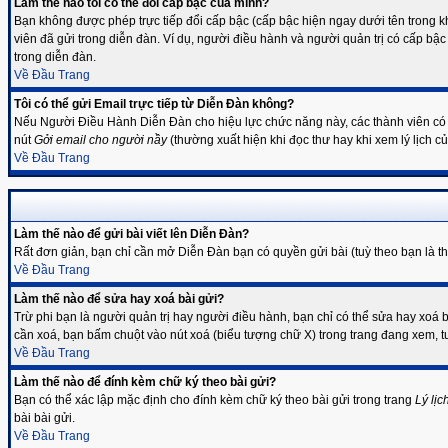
Làm thế nào tôi có thể đổi cấp bậc của mình?
Bạn không được phép trực tiếp đổi cấp bậc (cấp bậc hiện ngay dưới tên trong kh
viên đã gửi trong diễn đàn. Ví dụ, người điều hành và người quản trị có cấp bậc
trong diễn đàn.
Về Đầu Trang
Tôi có thể gửi Email trực tiếp từ Diễn Đàn không?
Nếu Người Điều Hành Diễn Đàn cho hiệu lực chức năng này, các thành viên có th
nút
Gởi email cho người nầy
(thường xuất hiện khi đọc thư hay khi xem lý lịch củ
Về Đầu Trang
Làm thế nào để gửi bài viết lên Diễn Đàn?
Rất đơn giản, bạn chỉ cần mở Diễn Đàn bạn có quyền gửi bài (tuỳ theo bạn là t
Về Đầu Trang
Làm thế nào để sửa hay xoá bài gửi?
Trừ phi bạn là người quản trị hay người điều hành, bạn chỉ có thể sửa hay xoá b
cần xoá, bạn bấm chuột vào nút xoá (biểu tượng chữ X) trong trang đang xem, tu
Về Đầu Trang
Làm thế nào để đính kèm chữ ký theo bài gửi?
Bạn có thể xác lập mặc định cho đính kèm chữ ký theo bài gửi trong trang
Lý lịc
bài bài gửi.
Về Đầu Trang