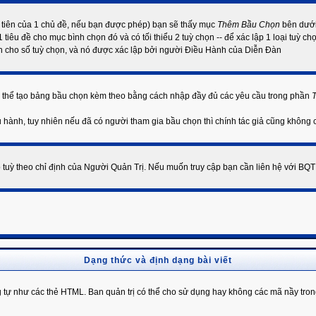
u tiên của 1 chủ đề, nếu bạn được phép) bạn sẽ thấy mục
Thêm Bầu Chọn
bên dưới
êu đề cho mục bình chọn đó và có tối thiểu 2 tuỳ chọn -- để xác lập 1 loại tuỳ c
hạn cho số tuỳ chọn, và nó được xác lập bởi người Điều Hành của Diễn Đàn
có thể tạo bảng bầu chọn kèm theo bằng cách nhập đầy đủ các yêu cầu trong phần
u hành, tuy nhiên nếu đã có người tham gia bầu chọn thì chính tác giả cũng không
p tuỳ theo chỉ định của Người Quản Trị. Nếu muốn truy cập bạn cần liên hệ với BQT
Dạng thức và định dạng bài viết
 như các thẻ HTML. Ban quản trị có thể cho sử dụng hay không các mã nầy trong bà