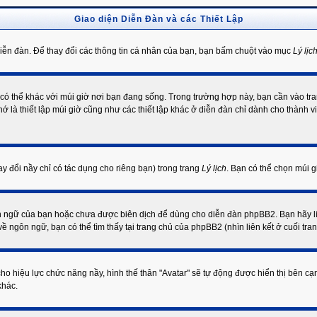
Giao diện Diễn Đàn và các Thiết Lập
 Diễn đàn. Để thay đổi các thông tin cá nhân của bạn, bạn bấm chuột vào mục
Lý lịc
àn có thể khác với múi giờ nơi bạn đang sống. Trong trường hợp này, bạn cần vào t
ớ là thiết lập múi giờ cũng như các thiết lập khác ở diễn đàn chỉ dành cho thành 
ay đổi nầy chỉ có tác dụng cho riêng bạn) trong trang
Lý lịch
. Bạn có thể chọn múi 
n ngữ của bạn hoặc chưa được biên dịch để dùng cho diễn đàn phpBB2. Bạn hãy li
ề ngôn ngữ, bạn có thể tìm thấy tại trang chủ của phpBB2 (nhìn liên kết ở cuối tra
o hiệu lực chức năng nầy, hình thế thân "Avatar" sẽ tự động được hiển thị bên cạnh
khác.