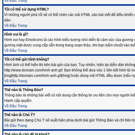
Về Đầu Trang
Tôi có thể sử dụng HTML?
Vì những người phá rối sẽ có thể chèn các mã HTML vào bài viết để điều khiển
đàn.
Về Đầu Trang
Hình vui là gì?
Hình vui hay Emoticons là các hình biểu tượng nhỏ diển tả cảm xúc của gương mặ
gương mặt được cung cấp sẵn trong trang soạn thảo, khi bạn bấm chuột vào biể
Về Đầu Trang
Tôi có thể gửi hình không?
Hình ảnh có thể hiển thị trên bài gửi của bạn. Tuy nhiên, hiện tại diễn đàn không
http://www.domain.com/hinh-anh.gif. Bạn không thể đưa vào 1 liên kết hình từ m
[img]http://domain.com/hinh-anh.gif[/img] hoặc dùng mã HTML đều được (nếu 
Về Đầu Trang
Thế nào là Thông Báo?
Thông báo là những bài viết có nội dung cần thông tin ưu tiên cho mọi người bi
Hành cấp quyền.
Về Đầu Trang
Thế nào là Chú Ý?
Bài gửi theo dạng Chú Ý sẽ xuất hiện phía dưới bài gửi Thông Báo và chỉ trên t
Về Đầu Trang
Thế nào là chủ đề bị khoá?