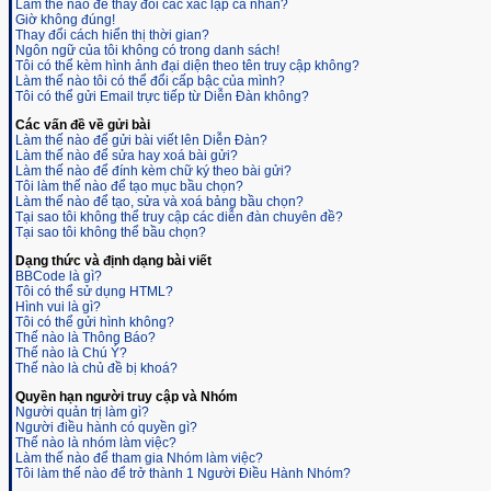
Làm thế nào để thay đổi các xác lập cá nhân?
Giờ không đúng!
Thay đổi cách hiển thị thời gian?
Ngôn ngữ của tôi không có trong danh sách!
Tôi có thể kèm hình ảnh đại diện theo tên truy cập không?
Làm thế nào tôi có thể đổi cấp bậc của mình?
Tôi có thể gửi Email trực tiếp từ Diễn Đàn không?
Các vấn đề về gửi bài
Làm thế nào để gửi bài viết lên Diễn Đàn?
Làm thế nào để sửa hay xoá bài gửi?
Làm thế nào để đính kèm chữ ký theo bài gửi?
Tôi làm thế nào để tạo mục bầu chọn?
Làm thế nào để tạo, sửa và xoá bảng bầu chọn?
Tại sao tôi không thể truy cập các diễn đàn chuyên đề?
Tại sao tôi không thể bầu chọn?
Dạng thức và định dạng bài viết
BBCode là gì?
Tôi có thể sử dụng HTML?
Hình vui là gì?
Tôi có thể gửi hình không?
Thế nào là Thông Báo?
Thế nào là Chú Ý?
Thế nào là chủ đề bị khoá?
Quyền hạn người truy cập và Nhóm
Người quản trị làm gì?
Người điều hành có quyền gì?
Thế nào là nhóm làm việc?
Làm thế nào để tham gia Nhóm làm việc?
Tôi làm thế nào để trở thành 1 Người Điều Hành Nhóm?