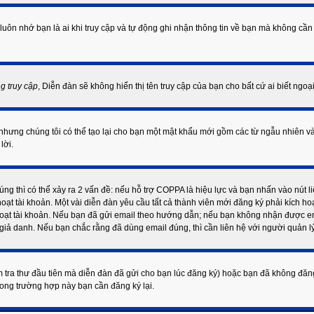
 luôn nhớ bạn là ai khi truy cập và tự động ghi nhận thông tin về bạn mà không
g truy cập
, Diễn đàn sẽ không hiển thị tên truy cập của bạn cho bất cứ ai biết ngoạ
nhưng chúng tôi có thể tạo lại cho bạn một mật khẩu mới gồm các từ ngẫu nhiên và 
lời.
g thì có thể xảy ra 2 vấn đề: nếu hỗ trợ COPPA là hiệu lực và bạn nhấn vào nút l
oạt tài khoản. Một vài diễn đàn yêu cầu tất cả thành viên mới đăng ký phải kích ho
oạt tài khoản. Nếu bạn đã gửi email theo hướng dẫn; nếu bạn không nhận được emai
iả danh. Nếu bạn chắc rằng đã dùng email đúng, thì cần liên hệ với người quản lý
 tra thư đầu tiên mà diễn đàn đã gửi cho bạn lúc đăng ký) hoặc bạn đã không đăn
rong trường hợp này bạn cần đăng ký lại.