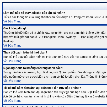
Làm thế nào để thay đổi các xác lập cá nhân?
Tất cả các thông tin của từng thành viên đều được lưu trong cơ sở dữ liệu của
Về Đầu Trang
Giờ không đúng!
Thường thì giờ hiển thị là chính xác; tuy nhiên, giờ mà bạn nhìn thấy ở diễn đ
hợp với múi giờ nơi bạn ở. VD: Bangkok-Hanoi, Sydney, . . . Bạn cũng cần ghi nh
thiết lập!
Về Đầu Trang
Thay đổi cách hiển thị thời gian?
Bạn có thể thay đổi cách hiển thị thời gian phù hợp với nơi bạn sinh sống (sự th
Về Đầu Trang
Ngôn ngữ của tôi không có trong danh sách!
Trong hầu hết các trường hợp là do người Quản Lý diễn đàn không cài đặt ngô
nếu ngôn ngữ chưa được biên dịch, bạn có thể tự biên dịch lấy. Thông tin thêm v
Về Đầu Trang
Tôi có thể kèm hình ảnh đại diện theo tên truy cập không?
Bạn có thể kèm hình ảnh đại diện theo tên truy cập của bạn nếu BQT Diễn đàn ch
lịch
để có thể chọn ảnh cho mình từ thư viện của Diễn đàn hay lấy từ 1 website 
Về Đầu Trang