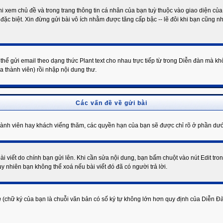
i xem chủ đề và trong trang thông tin cá nhân của bạn tuỳ thuộc vào giao diện của
 đặc biệt. Xin đừng gửi bài vô ích nhằm được tăng cấp bậc -- lẽ đôi khi bạn cũng nh
ể gửi email theo dạng thức Plant text cho nhau trực tiếp từ trong Diễn đàn mà k
a thành viên) rồi nhập nội dung thư.
Các vấn đề về gửi bài
hành viên hay khách viếng thăm, các quyền hạn của bạn sẽ được chỉ rõ ở phần dưới
ài viết do chính bạn gửi lên. Khi cần sửa nội dung, bạn bấm chuột vào nút Edit tron
y nhiên bạn không thể xoá nếu bài viết đó đã có người trả lời.
h
(chữ ký của bạn là chuỗi văn bản có số ký tự không lớn hơn quy định của Diễn Đà