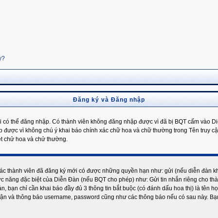
y?
Đăng ký và Đăng nhập
i có thể đăng nhập. Có thành viên không đăng nhập được vì đã bị BQT cấm vào Diễ
p được vì không chú ý khai báo chính xác chữ hoa và chữ thường trong Tên truy c
ệt chử hoa và chử thường.
các thành viên đã đăng ký mới có được những quyền hạn như: gửi (nếu diễn đàn kh
 năng đặc biệt của Diễn Đàn (nếu BQT cho phép) như: Gửi tin nhắn riêng cho thàn
n, bạn chỉ cần khai báo đầy đủ 3 thông tin bắt buộc (có đánh dấu hoa thị) là tên họ
thuận và thông báo username, password cũng như các thông báo nếu có sau này. Bạ