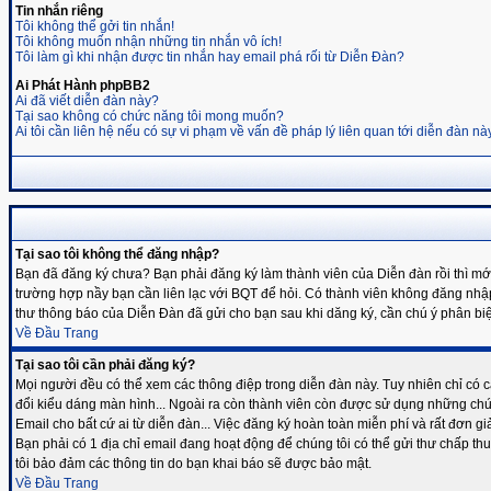
Tin nhắn riêng
Tôi không thể gởi tin nhắn!
Tôi không muốn nhận những tin nhắn vô ích!
Tôi làm gì khi nhận được tin nhắn hay email phá rối từ Diễn Đàn?
Ai Phát Hành phpBB2
Ai đã viết diễn đàn này?
Tại sao không có chức năng tôi mong muốn?
Ai tôi cần liên hệ nếu có sự vi phạm về vấn đề pháp lý liên quan tới diễn đàn nà
Tại sao tôi không thể đăng nhập?
Bạn đã đăng ký chưa? Bạn phải đăng ký làm thành viên của Diễn đàn rồi thì mớ
trường hợp nầy bạn cần liên lạc với BQT để hỏi. Có thành viên không đăng nhậ
thư thông báo của Diễn Đàn đã gửi cho bạn sau khi dăng ký, cần chú ý phân bi
Về Đầu Trang
Tại sao tôi cần phải đăng ký?
Mọi người đều có thể xem các thông điệp trong diễn đàn này. Tuy nhiên chỉ có 
đổi kiểu dáng màn hình... Ngoài ra còn thành viên còn được sử dụng những chức
Email cho bất cứ ai từ diễn đàn... Việc đăng ký hoàn toàn miễn phí và rất đơn giả
Bạn phải có 1 địa chỉ email đang hoạt động để chúng tôi có thể gửi thư chấp 
tôi bảo đảm các thông tin do bạn khai báo sẽ được bảo mật.
Về Đầu Trang