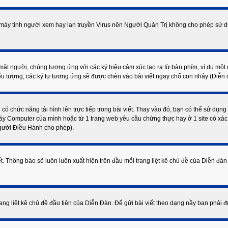
 máy tính người xem hay lan truyền Virus nên Người Quản Trị không cho phép sử d
t người, chúng tương ứng với các ký hiệu cảm xúc tạo ra từ bàn phím, ví dụ một n
u tượng, các ký tự tương ứng sẽ được chèn vào bài viết ngay chổ con nháy (Diễn đ
 có chức năng tải hình lên trực tiếp trong bài viết. Thay vào đó, bạn có thể sử dụng
áy Computer của mình hoặc từ 1 trang web yêu cầu chứng thực hay ở 1 site có xác l
người Điều Hành cho phép).
ết. Thông báo sẽ luôn luôn xuất hiện trên đầu mỗi trang liệt kê chủ đề của Diễn 
rang liệt kê chủ đề đầu tiên của Diễn Đàn. Để gửi bài viết theo dạng nầy bạn phải 